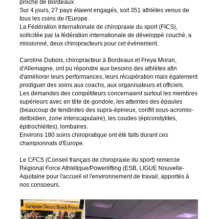
proche de Bordeaux.
Sur 4 jours, 27 pays étaient engagés, soit 351 athlètes venus de
tous les coins de l'Europe.
La Fédération Internationale de chiropraxie du sport (FICS),
sollicitée par la fédération internationale de développé couché, a
missionné, deux chiropracteurs pour cet évènement.
Caroline Dubois, chiropracteur à Bordeaux et Freya Moran,
d'Allemagne, ont pu répondre aux besoins des athlètes afin
d'améliorer leurs performances, leurs récupération mais également
prodiguer des soins aux coachs, aux organisateurs et officiels.
Les demandes des compétiteurs concernaient surtout les membres
supérieurs avec en tête de gondole, les atteintes des épaules
(beaucoup de tendinites des supra-épineux, conflit sous-acromio-
deltoidien, zone interscapulaire), les coudes (épicondylites,
épitrochléites), lombaires.
Environs 180 soins chiropratique ont été faits durant ces
championnats d'Europe.
Le CFCS (Conseil français de chiropraxie du sport) remercie
Régional Force Athlétique/Powerlifting (ESB, LIGUE Nouvelle-
Aquitaine pour l'accueil et l'environnement de travail, apportés à
nos consoeurs.