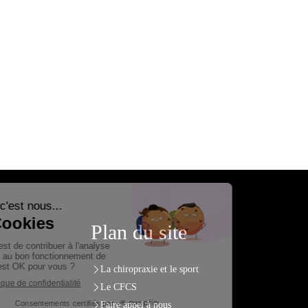
Plan du site
La chiropraxie et le sport
Le CFCS
Faire appel à nous