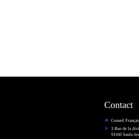
Contact
Conseil Françai
3 Rue de la div
91160
Saulx-le